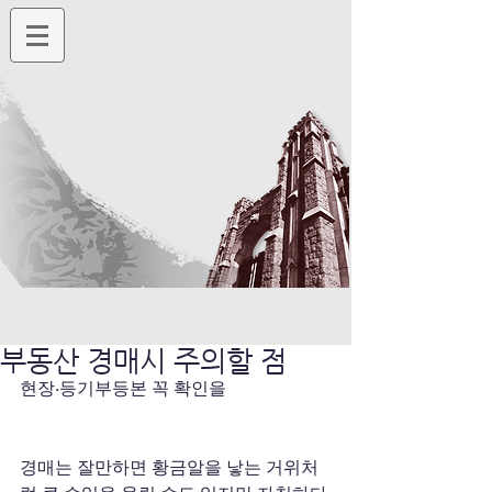
부동산 경매시 주의할 점
현장·등기부등본 꼭 확인을
경매는 잘만하면 황금알을 낳는 거위처