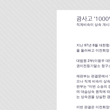
괌사고 ‘100
직계비속이 상속 개시
지난 97년 8월 대한
을 둘러싸고 이전회장
대법원 2부(이용우 대법
권이전등기말소 청구소
재판부는 판결문에서 “
으나 직계 비속이 상속
판부는 “이번 소송의
며 대습상속 원칙에 따
는 상속권을 상실한 
이번 판결은 이전회장의