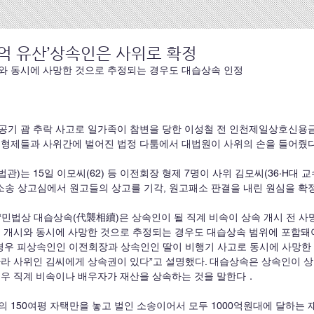
0억 유산’상속인은 사위로 확정
와 동시에 사망한 것으로 추정되는 경우도 대습상속 인정
항공기 괌 추락 사고로 일가족이 참변을 당한 이성철 전 인천제일상호신용
 형제들과 사위간에 벌어진 법정 다툼에서 대법원이 사위의 손을 들어줬
관)는 15일 이모씨(62) 등 이전회장 형제 7명이 사위 김모씨(36·H대 
송 상고심에서 원고들의 상고를 기각, 원고패소 판결을 내린 원심을 확
민법상 대습상속(代襲相續)은 상속인이 될 직계 비속이 상속 개시 전 사
 개시와 동시에 사망한 것으로 추정되는 경우도 대습상속 범위에 포함돼야
 경우 피상속인인 이전회장과 상속인인 딸이 비행기 사고로 동시에 사망한
라 사위인 김씨에게 상속권이 있다”고 설명했다. 대습상속은 상속인이 상
경우 직계 비속이나 배우자가 재산을 상속하는 것을 말한다．
 150여평 자택만을 놓고 벌인 소송이어서 모두 1000억원대에 달하는