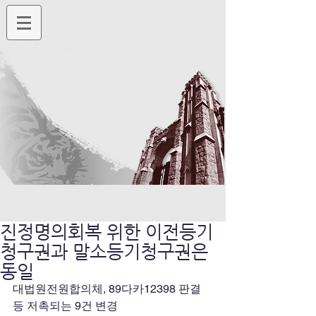
진정명의회복 위한 이전등기
청구권과 말소등기청구권은
동일
대법원전원합의체, 89다카12398 판결 
등 저촉되는 9건 변경 