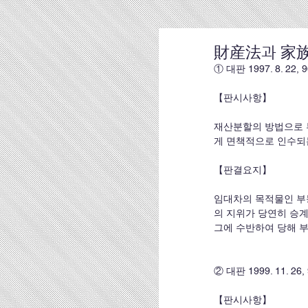
財産法과 家族
① 대판 1997. 8. 22, 
【판시사항】 
재산분할의 방법으로 
게 면책적으로 인수되
【판결요지】
임대차의 목적물인 부
의 지위가 당연히 승
그에 수반하여 당해 
② 대판 1999. 11. 26
【판시사항】 