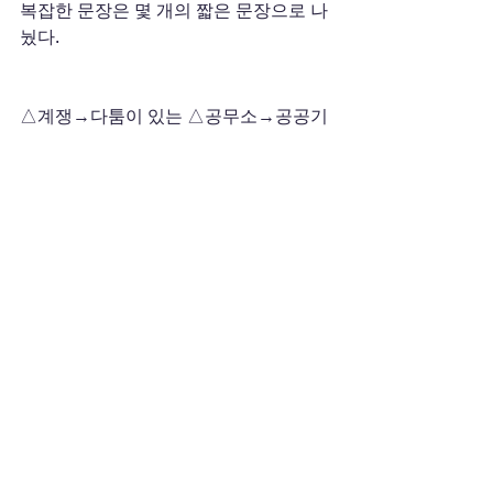
복잡한 문장은 몇 개의 짧은 문장으로 나
눴다. 
△계쟁→다툼이 있는 △공무소→공공기
관 △도과하다→넘기다 △몰취하다→빼
앗다 △불요증 사실→증명이 필요 없는 
사실 △익일→다음날 △직근→바로 위 
△환가→현금화 등이 대표적인 사례.       
출저 : 동아일보 2001/12/10(월) 18:14 
민사소송법 개정안에 대한 신문 기사를 
올립니다.
이 글이 참고가 되었으면 합니다.