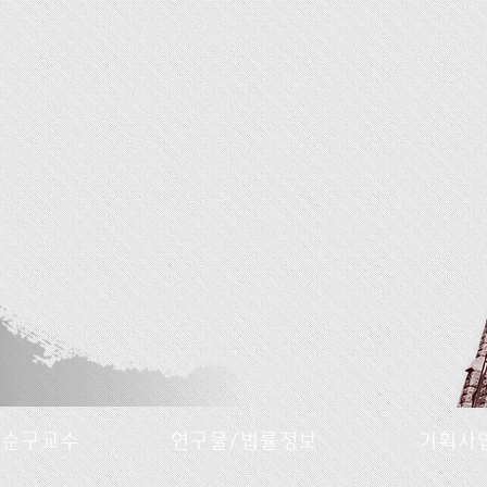
명순구교수
연구물/법률정보
기획사