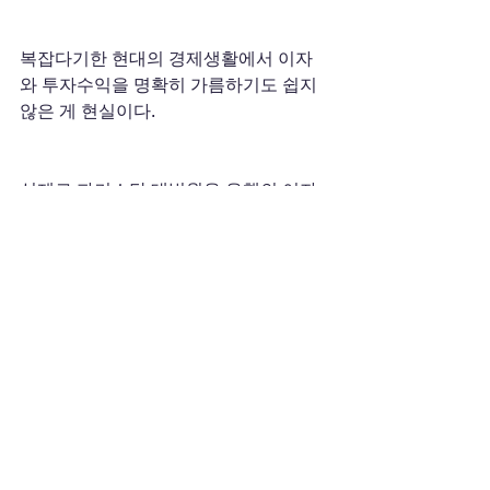
복잡다기한 현대의 경제생활에서 이자
와 투자수익을 명확히 가름하기도 쉽지 
않은 게 현실이다.
실제로 파키스탄 대법원은 은행의 이자
가 이슬람 원리에 어긋난다고 판결,자국
내 은행의 고금리상품에 예치된 자금들
의 해외유출 우려가 일기도 했다.
이집트에선 이자를 경비로 가산하는 방
식의 실험은행을 통해 이자지급문제를 
피해가는 묘안을 찾기도 했다.
또 이자금지가 금융산업 발전을 가로막