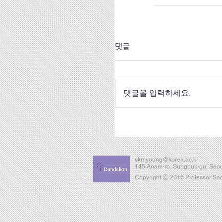
댓글
댓글을 입력하세요.
skmyoung@korea.ac.kr
145 Anam-ro, Sungbuk-gu, Seou
Copyright Ⓒ 2016 Professor Soon