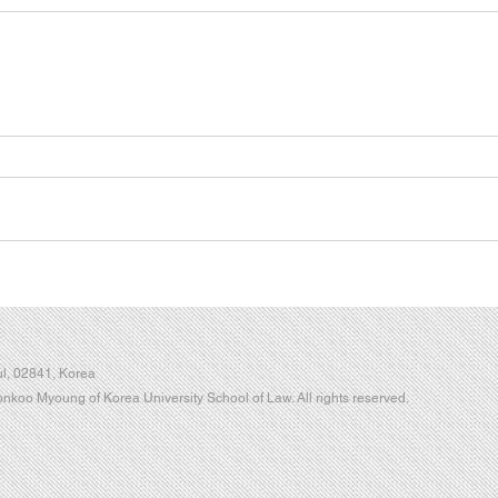
l, 02841, Korea
koo Myoung of Korea University School of Law. All rights reserved.