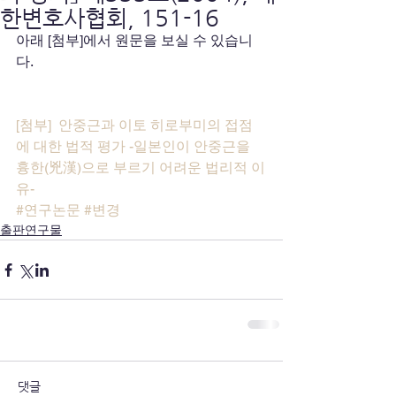
한변호사협회, 151-16
아래 [첨부]에서 원문을 보실 수 있습니
다.
[첨부]  안중근과 이토 히로부미의 접점
에 대한 법적 평가 -일본인이 안중근을 
흉한(兇漢)으로 부르기 어려운 법리적 이
유-
#연구논문
#변경
출판연구물
댓글