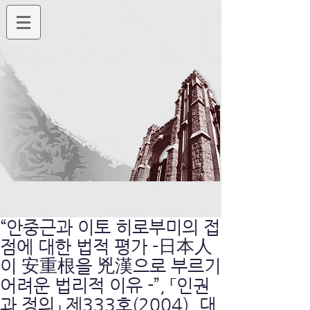
“안중근과 이토 히로부미의 접
점에 대한 법적 평가 -日本人
이 安重根을 兇漢으로 부르기
어려운 법리적 이유 -”, 「인권
과 정의」 제333호(2004), 대