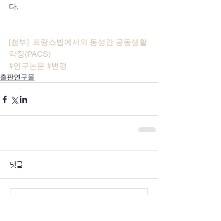
다.
[첨부]  프랑스법에서의 동성간 공동생활
약정(PACS)
#연구논문
#변경
출판연구물
댓글
댓글을 입력하세요.