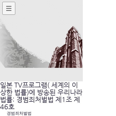
일본 TV프로그램( 세계의 이
상한 법률)에 방송된 우리나라
법률: 경범죄처벌법 제1조 제
46호
  경범죄처벌법