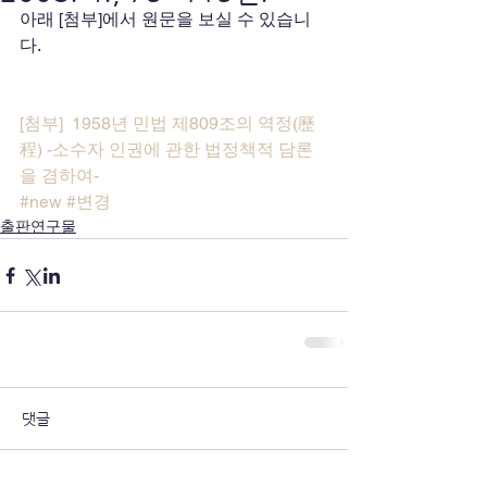
아래 [첨부]에서 원문을 보실 수 있습니
다.
[첨부]  1958년 민법 제809조의 역정(歷
程) -소수자 인권에 관한 법정책적 담론
을 겸하여-
#new
#변경
출판연구물
댓글