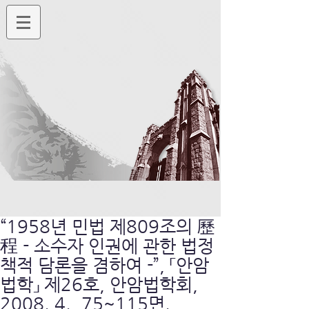
“1958년 민법 제809조의 歷
程 - 소수자 인권에 관한 법정
책적 담론을 겸하여 -”, 「안암
법학」 제26호, 안암법학회,
2008. 4., 75~115면.