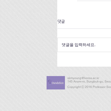
댓글
댓글을 입력하세요.
skmyoung@korea.ac.kr
145 Anam-ro, Sungbuk-gu, Seou
Copyright Ⓒ 2016 Professor Soon