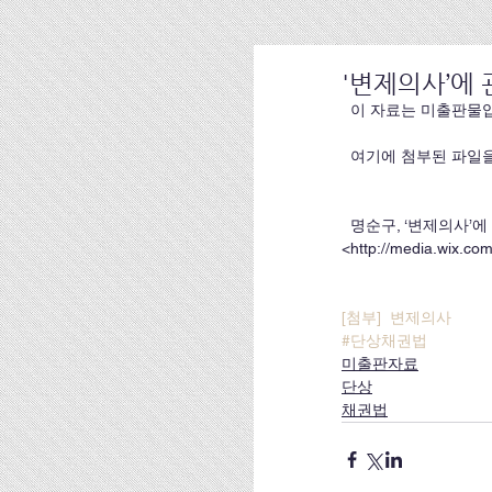
'변제의사’에
  이 자료는 미출판물
  여기에 첨부된 파일
  명순구, ‘변제의사’에 관한 종래의 학설과 그에 관한 비판,
<http://media.wix.c
[첨부]  변제의사
#단상채권법
미출판자료
단상
채권법