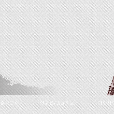
명순구교수
연구물/법률정보
기획사