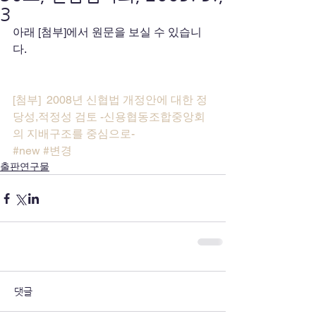
3
아래 [첨부]에서 원문을 보실 수 있습니
다.
[첨부]  2008년 신협법 개정안에 대한 정
당성,적정성 검토 -신용협동조합중앙회
의 지배구조를 중심으로-
#new
#변경
출판연구물
댓글