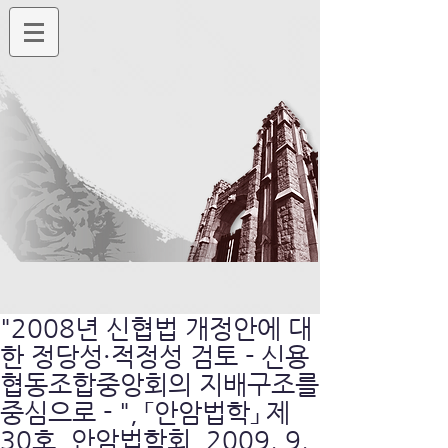
"2008년 신협법 개정안에 대
한 정당성·적정성 검토 - 신용
협동조합중앙회의 지배구조를
중심으로 - ", 「안암법학」 제
30호, 안암법학회, 2009. 9.,