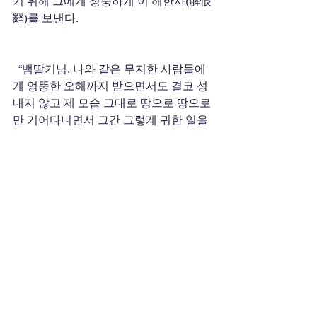
기 위해 그에게 정중하게 이 해한사(解恨
辭)를 보낸다. 
  “뱀딸기님, 나와 같은 무지한 사람들에
게 엉뚱한 오해까지 받으면서도 결코 성
내지 않고 제 모습 그대로 땅으로 땅으로
만 기어다니면서 그간 그렇게 귀한 일을 
참 많이도 하셨네요.”
  “참 대단하세요. 그리고 미안합니다.” 
  “내 오해는 아마 할머니의 손자 사랑에
서 비롯된 것 같으니 부디 너그러운 마음
을 가져주세요.”