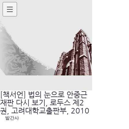
[책서언] 법의 눈으로 안중근
재판 다시 보기, 로두스 제2
권, 고려대학교출판부, 2010
발간사