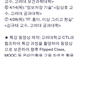
교수, 고려대 보건과학대학>
⑥ 4/14(목): “정보저장 기술” <임상호 교
수, 고려대 공과대학>
⑦ 4/28(목): “IT: 흥미, 이상 그리고 현실” 
<김규태 교수, 고려대 공과대학>
★ 특강 동영상 제작: 고려대학교 CTL과 
협조하여 특강 과정을 촬영하여 동영상
으로 보존하여 향후 Flipped Class, 
MOOC 등 온라인활용 교육 자료로 활용
하고자 한다. <"KUOCW, 2016 파안-로두
스 열린특강"의 이름으로 유튜브에 공개
>
★ 특강의 개방: 특강은 민법일반이론 수
강생 외에 법학전문대학원, 자유전공학
부 재학생 등 모든 학생에게 개방한다.
EndFragment
파안열린특강