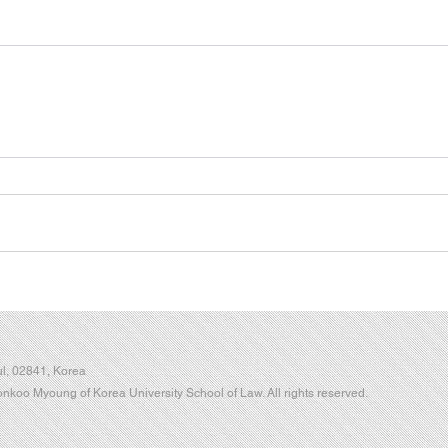
l, 02841, Korea
koo Myoung of Korea University School of Law. All rights reserved.