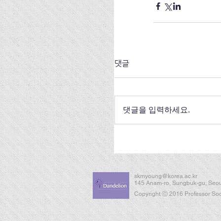
댓글
댓글을 입력하세요.
skmyoung@korea.ac.kr
145 Anam-ro, Sungbuk-gu, Seou
Copyright Ⓒ 2016 Professor Soon