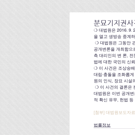
분묘기지권사
❍ 대법원은 2016. 9
을 열고 생방송 중계
 ❍ 대법원은 그동안 관습법상 물권(物權)으로 인정해 온 분묘기지권을 그대로 인정· 유지할지에 관하여 전원합의체 
공개변론을 개최함으로
측 대리인의 변 론, 
법에 대한 국민의 신뢰
❍ 이 사건은 조상숭배
대립·충돌을 조화롭게
원의 인식, 장묘 시설
 ❍ 이 사건의 결론은 분묘를 둘러싼 토지이용 권리관계, 장묘문화 등 국민생활에 큰 영향을 미칠 것으로 예상되는바, 
대법원은 이번 공개변
적 확신 유무, 헌법 
[첨부] 대법원보도자
법률정보