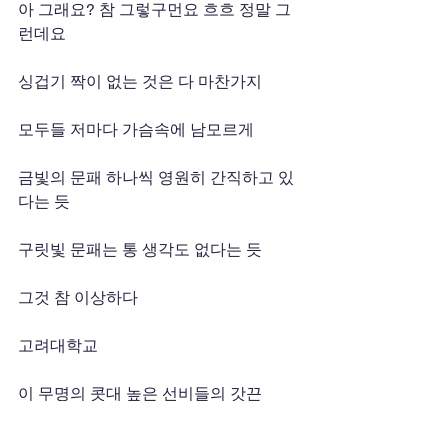
아 그래요? 참 그렇구먼요 흐흐 정말 그
런데요
싱겁기 짝이 없는 것은 다 마찬가지
모두들 저마다 가슴속에 남모르게
금빛의 문패 하나씩 영원히 간직하고 있
다는 듯
구릿빛 문패는 통 생각도 없다는 듯
그것 참 이상하다
고려대학교
이 무명의 콧대 높은 선비들의 갓끈
아침 점심 저녁 때의 우리나라 흰 쌀밥처