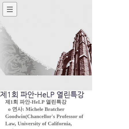
제1회 파안-HeLP 열린특강
제1회 파안-HeLP 열린특강 
  o 연사: Michele Bratcher 
Goodwin(Chancellor's Professor of 
Law, University of California, 