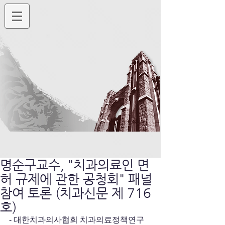
명순구교수, "치과의료인 면
허 규제에 관한 공청회" 패널
참여 토론 (치과신문 제 716
호)
- 대한치과의사협회 치과의료정책연구