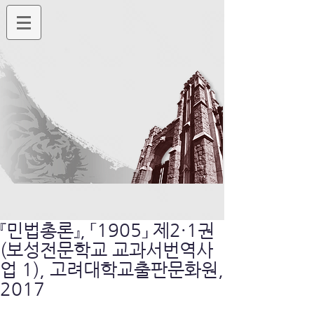
『민법총론』, 「1905」 제2·1권
(보성전문학교 교과서번역사
업 1), 고려대학교출판문화원,
2017