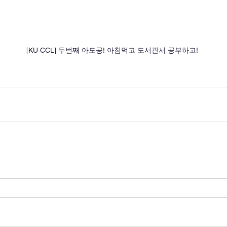
[KU CCL] 두번째 아도공! 아침먹고 도서관서 공부하고! 