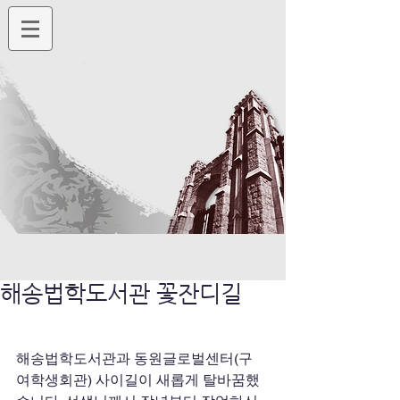
해송법학도서관 꽃잔디길
해송법학도서관과 동원글로벌센터(구 
여학생회관) 사이길이 새롭게 탈바꿈했