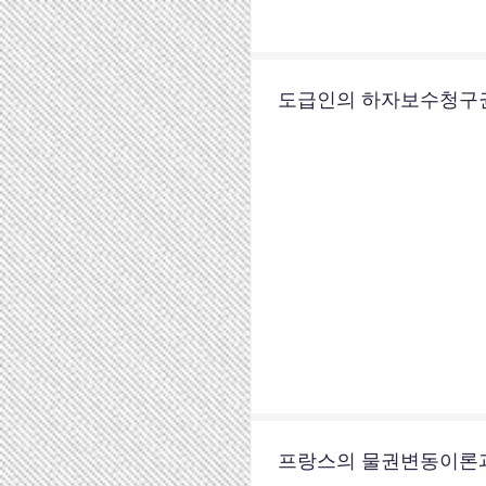
도급인의 하자보수청구
프랑스의 물권변동이론