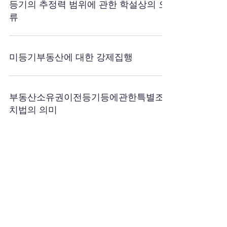
등기의 추정력 범위에 관한 학설상의 오
류
미등기부동산에 대한 강제집행
부동산소유권이전등기등에관한특별조
치법의 의미
중간생략등기와 등기의 추정력에 관한
판례 이해
1
/
2