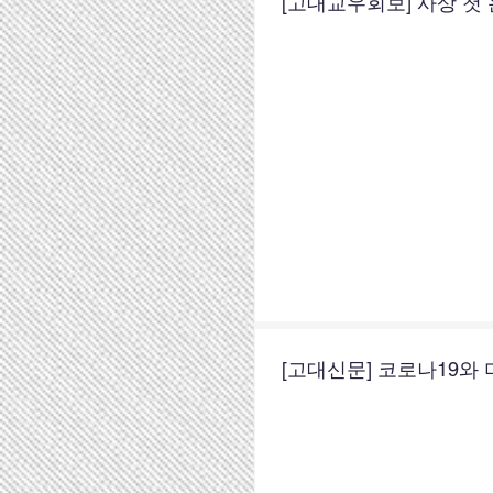
[고대교우회보] 사상 첫
[고대신문] 코로나19와 미