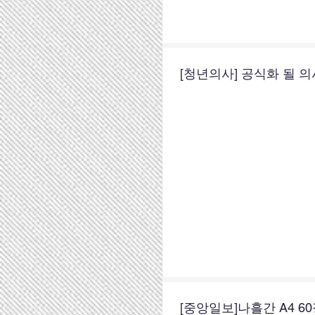
[청년의사] 공식화 될 
[중앙일보]나흘간 A4 