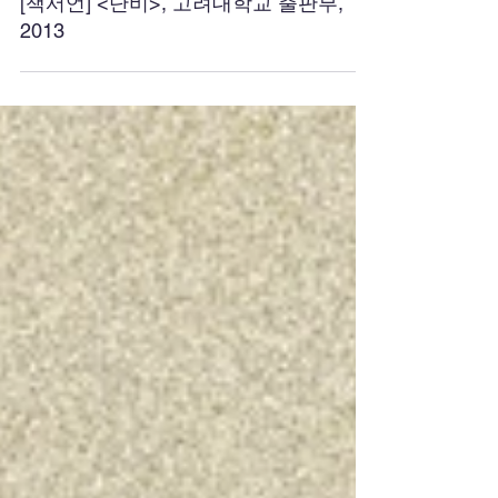
[책서언] <단비>, 고려대학교 출판부,
2013