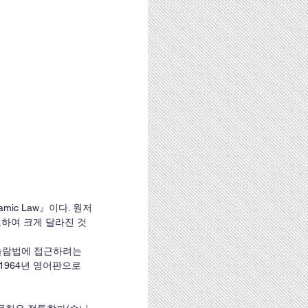
slamic Law』이다. 원저
교하여 크게 달라진 것
슬람법에 접근하려는 
964년 영어판으로 