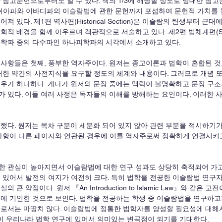
 참고문헌으로부터도 알 수 있다. 책의 1/3에 해당할 정도로 방대한 참
쉬아파와 이바디파의 이슬람법에 관한 문헌까지 포섭하여 문헌적 가치를 높
져 있다. 제1편 역사편(Historical Section)은 이슬람의 탄생부터 
적 배경을 함께 아우르며 객관적으로 서술하고 있다. 제2편 법체계편(Systema
통학파 중의 다수파인 하나피학파의 시각에서 소개하고 있다. 
사항들은 첫째, 풍부한 역자주이다. 원저는 종교이론과 법학이 혼합된 것
대한 약간의 사전지식을 요구할 정도의 체계와 내용이다. 그러므로 개념 
우가 허다하다. 게다가 원저의 문장 중에는 맥락이 불명확하고 문장 구조
가 있다. 이들 여러 사정은 독자들의 이해를 방해하는 요인이다. 이러한 
했다. 원저는 목차 구분이 세분화 되어 있지 않아 관련 부분을 적시하기가
 사항이 다른 페이지와 연관된 경우에 이를 역자주로써 정확하게 연결시키
 관심이 높아지면서 이슬람법에 대한 연구 성과도 상당히 축적되어 가고 
 있어서 발전의 여지가 여전히 크다. 특히 법학을 전공한 이슬람법 연구
 큰 약점이다. 원저 『An Introduction to Islamic Law』와 같은
에 기인한 것으로 보인다. 법학을 전공하는 학생 중 이슬람법을 연구하고
재로서는 마땅치 않다. 이슬람법에 정통한 법학자를 양성할 필요성에 대해
업이 우리나라 법학 연구에 있어서 의미있는 변곡점이 되기를 기대한다.