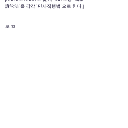
訴訟法`을 각각 `민사집행법`으로 한다.] 
부 칙 
이 법은 2002년 7월 1일부터 시행한다. 
--------------------------------------------------------
------------------------------------------
[금주에 시행되는 법령]
(http://www.moleg.go.kr/ : 검색일자 
2002. 1. 16)