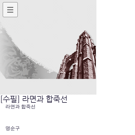
[수필] 라면과 합죽선
라면과 합죽선
명순구