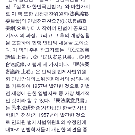
및 『실록 대한민국민법 2』와 마찬가지
로 이 책 또한 법전편찬위원회(法典編纂
委員會)의 민법전편찬요강(民法典編纂
要綱)으로부터 시작하여 민법이 공포되
기까지의 과정, 그리고 그 후의 개정상황
을 포함하여 현행 민법의 내용을 보여준
다. 이 책의 주된 참고자료는 『民法案審
議錄 上卷』, ②『民法案意見書』, ③ 國
會速記錄, 이렇게 세 가지이다. 『民法案
審議錄 上卷』은 민의원 법제사법위원
회 민법안심의소위원회에서의 심의내용
을 기록하여 1957년 발간한 것으로 민법
전 제정에 관한 입법자료 중 가장 체계적
인 것이라 할 수 있다. 『民法案意見書』
는 民事法硏究會(사단법인 한국민사법
학회의 전신)가 1957년에 발간한 것으
로 민의원 법제사법위원회의 수정안에 
대하여 민법학자들이 개진한 의견을 종