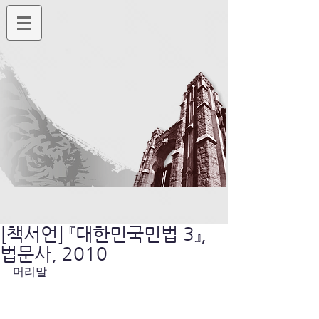
[책서언] 『대한민국민법 3』,
법문사, 2010
머리말