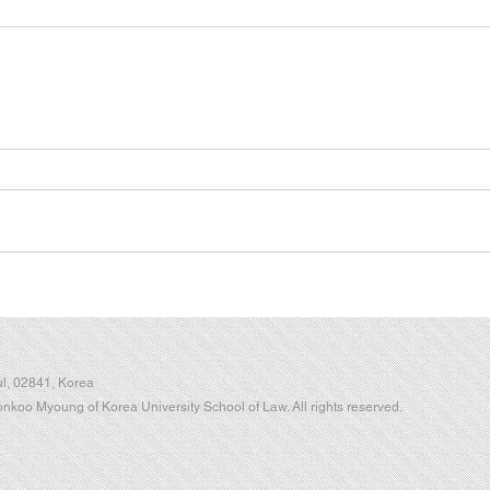
l, 02841, Korea
koo Myoung of Korea University School of Law. All rights reserved.