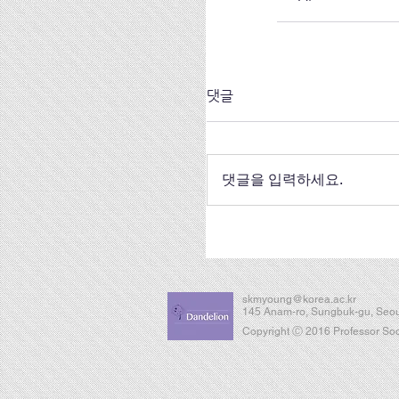
댓글
댓글을 입력하세요.
skmyoung@korea.ac.kr
145 Anam-ro, Sungbuk-gu, Seou
Copyright Ⓒ 2016 Professor Soon