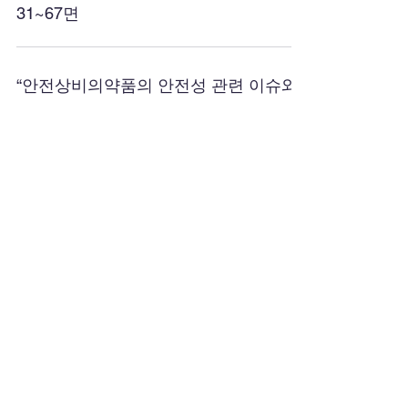
31~67면
“안전상비의약품의 안전성 관련 이슈와
법적대안”, 「crisisonomy」 제14권 제8
호(2018.08), 위기관리 이론과 실천,
57~72면
"자율주행자동차의 등장과 민사책임법
의 변화", 「고려법학」 제86호(2017. 9),
고려대학교 법학연구원, 361~411면
1
/
7