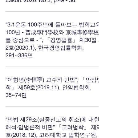
Zakon. 2020. No 3, p.49 - 56.
“3·1운동 100주년에 돌아보는 법학교육
100년 - 普成專門學校와 京城專修學校
를 중심으로 - ”, 「경영법률」 제30집 제
2호(2020.1), 한국경영법률학회,
291~336면
“이항녕(李恒寧) 교수와 민법”, 「안암법
학」 제59호(2019.11), 안암법학회,
35~74면
“민법 제29조(실종선고의 취소)에 대한
해석·입법론적 비판” 「고려법학」 제91
호(2018. 12), 고려대학교 법학연구원,