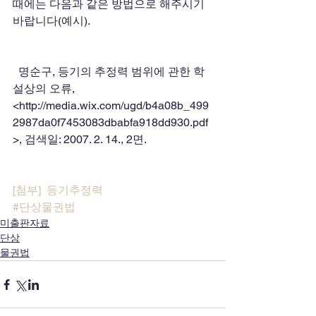
때에는 다음과 같은 방법으로 해주시기 
바랍니다(예시).       
  명순구, 등기의 추정력 범위에 관한 학
설상의 오류, 
<http://media.wix.com/ugd/b4a08b_499
2987da0f7453083dbabfa918dd930.pdf
>, 검색일: 2007. 2. 14., 2면.
[첨부]  등기추정력
#단상물권법
미출판자료
단상
물권법